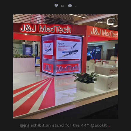
13
0
itaprosrl
Giu 1
@jnj exhibition stand for the 44° @acoi.it
...