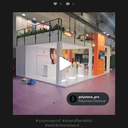
11
0
itaprosrl
Mar 30
#cosmoprof #standfieristici
#exhibitionstand
...