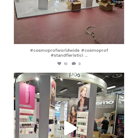
#cosmoprofworldwide #cosmoprof
#standfieristici
...
10
0
itaprosrl
Mar 25