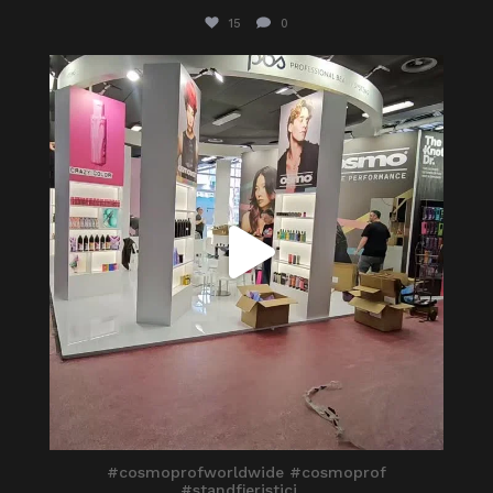
15
0
itaprosrl
Mar 25
#cosmoprofworldwide #cosmoprof
#standfieristici
...