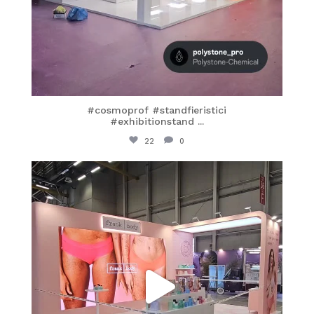
#cosmoprof #standfieristici
#exhibitionstand
...
22
0
itaprosrl
Mar 26