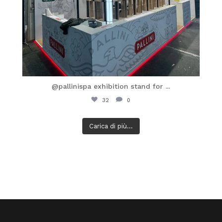
@pallinispa exhibition stand for
...
32
0
Carica di più...