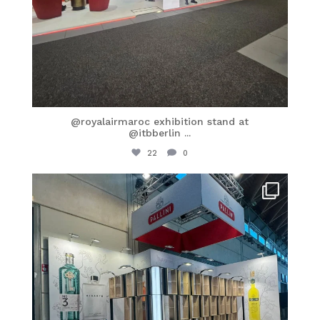
@royalairmaroc exhibition stand at
@itbberlin
...
22
0
itaprosrl
Feb 27