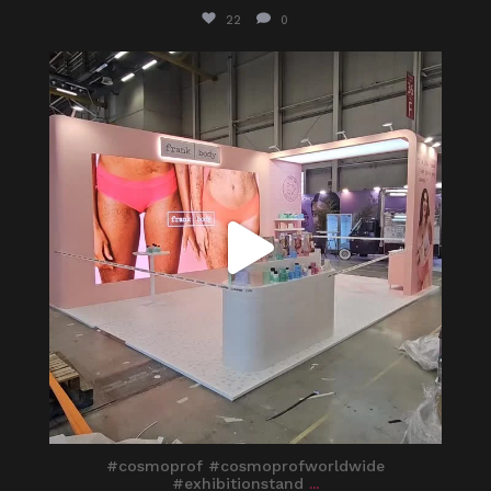
22
0
itaprosrl
Mar 26
#cosmoprof #cosmoprofworldwide
#exhibitionstand
...