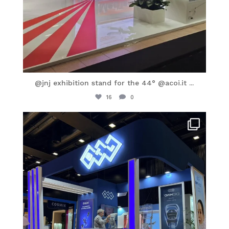
@jnj exhibition stand for the 44° @acoi.it
...
16
0
itaprosrl
Mag 16