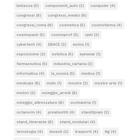
bellezza
(5)
componenti_auto
(2)
computer
(4)
congressi
(8)
congressi_medici
(6)
congressi_roma
(8)
cosmetica
(5)
cosmofarma
(4)
cosmopack
(5)
cosmoprof
(5)
cphi
(2)
cybertech
(4)
EBACE
(2)
eicma
(1)
esposizione
(2)
estetica
(5)
eyewear
(1)
farmaceutica
(5)
industria_cartaria
(2)
informatica
(4)
la_nuvola
(5)
medica
(1)
medicale
(8)
mido
(1)
mostre
(2)
mostre arte
(1)
motori
(2)
noleggio_arredi
(6)
noleggio_attrezzature
(6)
occhialeria
(1)
octanorm
(4)
preallestiti
(4)
stand2piani
(2)
stand_itinerante
(6)
stand_modulari
(4)
tecnologia
(4)
tessuti
(2)
trasporti
(4)
ttg
(4)