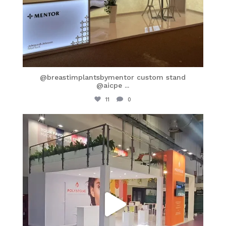
@breastimplantsbymentor custom stand
@aicpe
...
11
0
itaprosrl
Mar 30