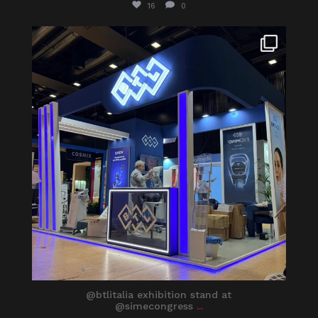
16
0
itaprosrl
Mag 16
@btlitalia exhibition stand at
@simecongress
...