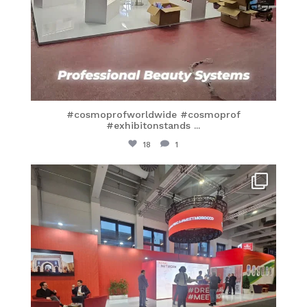
#cosmoprofworldwide #cosmoprof
#exhibitonstands
...
18
1
itaprosrl
Mar 8