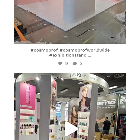
#cosmoprof #cosmoprofworldwide
#exhibitionstand
...
15
0
itaprosrl
Mar 25