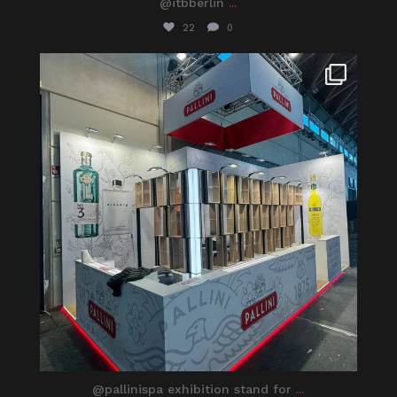
@itbberlin
...
22
0
itaprosrl
Feb 27
@pallinispa exhibition stand for
...