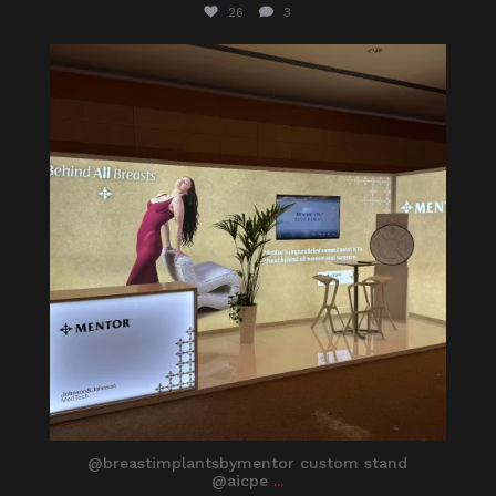
26
3
itaprosrl
Apr 12
@breastimplantsbymentor custom stand
@aicpe
...