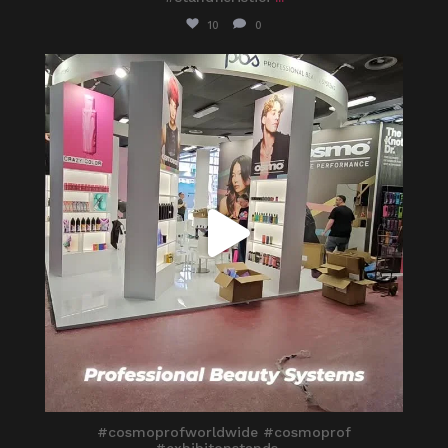
10
0
itaprosrl
Mar 25
#cosmoprofworldwide #cosmoprof
#exhibitonstands
...