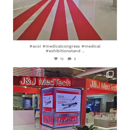
#acoi #medicalcongress #medical
#exhibitionstand
...
13
0
itaprosrl
Giu 1