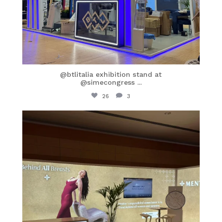
@btlitalia exhibition stand at
@simecongress
...
26
3
itaprosrl
Apr 12