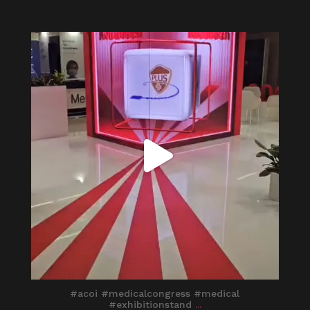
itaprosrl
Giu 1
#acoi #medicalcongress #medical
#exhibitionstand
...