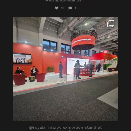
18
1
itaprosrl
Mar 8
@royalairmaroc exhibition stand at