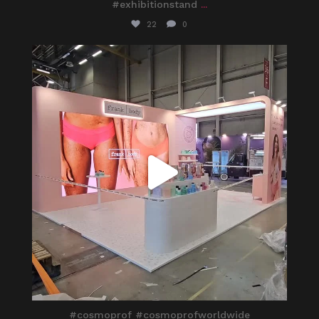
#exhibitionstand
...
22
0
itaprosrl
Mar 26
#cosmoprof #cosmoprofworldwide