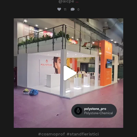
@aicpe
...
11
0
itaprosrl
Mar 30
#cosmoprof #standfieristici