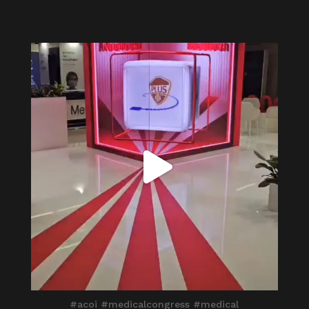
itaprosrl
Giu 1
#acoi #medicalcongress #medical