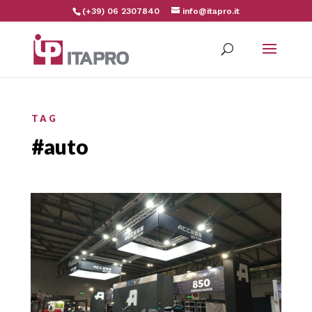
(+39) 06 2307840
info@itapro.it
TAG
#auto