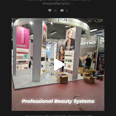
#standfieristici
...
10
0
itaprosrl
Mar 25