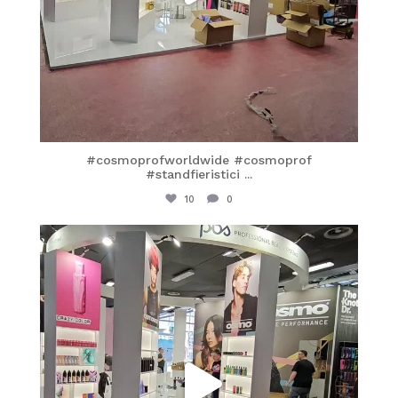
#cosmoprofworldwide #cosmoprof
#standfieristici
...
10
0
itaprosrl
Mar 25