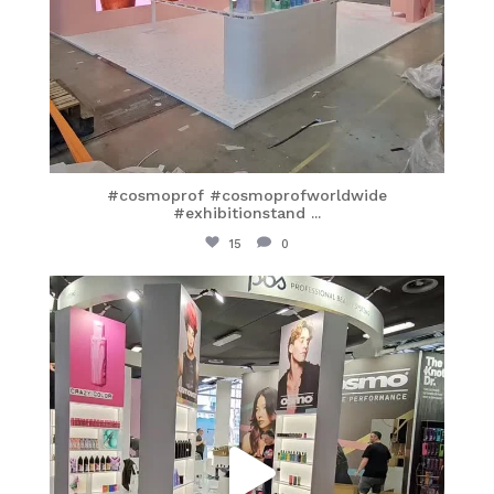
#cosmoprof #cosmoprofworldwide
#exhibitionstand
...
15
0
itaprosrl
Mar 25