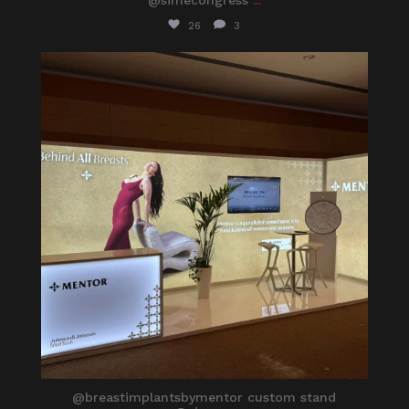
26
3
itaprosrl
Apr 12
@breastimplantsbymentor custom stand