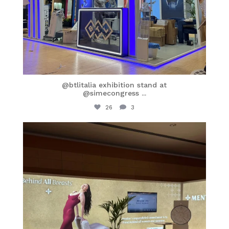
@btlitalia exhibition stand at
@simecongress
...
26
3
itaprosrl
Apr 12