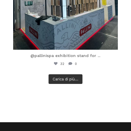
@pallinispa exhibition stand for
...
32
0
Carica di più...