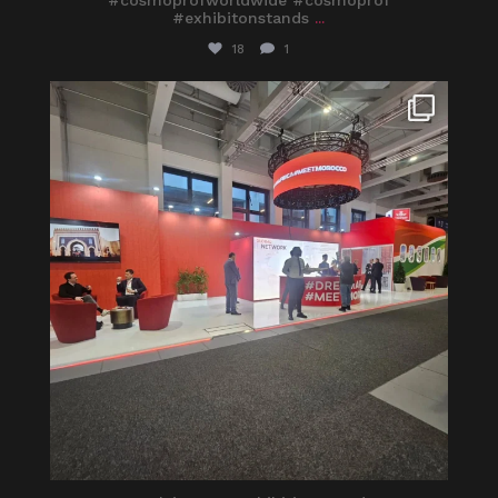
#cosmoprofworldwide #cosmoprof
#exhibitonstands
...
18
1
itaprosrl
Mar 8