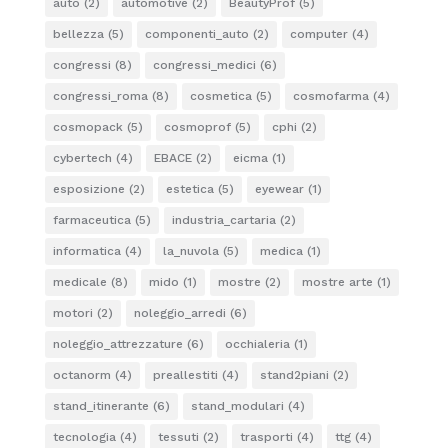
auto
(2)
automotive
(2)
BeautyProf
(5)
bellezza
(5)
componenti_auto
(2)
computer
(4)
congressi
(8)
congressi_medici
(6)
congressi_roma
(8)
cosmetica
(5)
cosmofarma
(4)
cosmopack
(5)
cosmoprof
(5)
cphi
(2)
cybertech
(4)
EBACE
(2)
eicma
(1)
esposizione
(2)
estetica
(5)
eyewear
(1)
farmaceutica
(5)
industria_cartaria
(2)
informatica
(4)
la_nuvola
(5)
medica
(1)
medicale
(8)
mido
(1)
mostre
(2)
mostre arte
(1)
motori
(2)
noleggio_arredi
(6)
noleggio_attrezzature
(6)
occhialeria
(1)
octanorm
(4)
preallestiti
(4)
stand2piani
(2)
stand_itinerante
(6)
stand_modulari
(4)
tecnologia
(4)
tessuti
(2)
trasporti
(4)
ttg
(4)