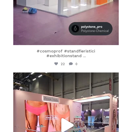
#cosmoprof #standfieristici
#exhibitionstand
...
22
0
itaprosrl
Mar 26