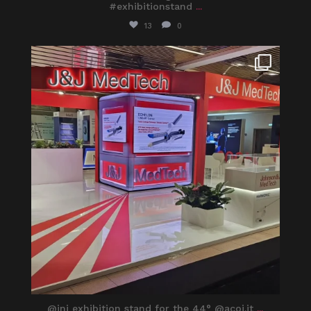
#exhibitionstand
...
13
0
itaprosrl
Giu 1
@jnj exhibition stand for the 44° @acoi.it
...