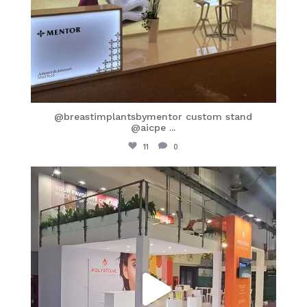
@breastimplantsbymentor custom stand
@aicpe
...
11
0
itaprosrl
Mar 30