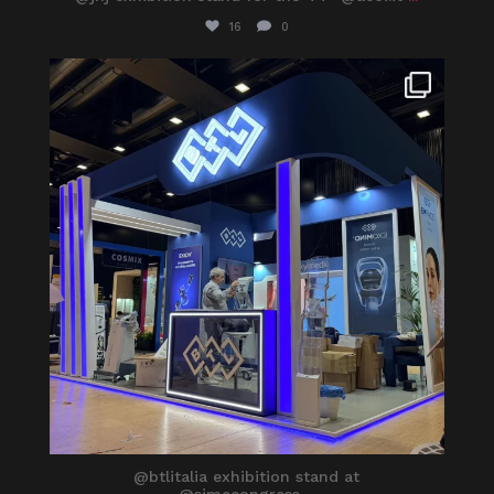
16
0
itaprosrl
Mag 16
@btlitalia exhibition stand at
@simecongress
...