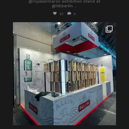
@royalairmaroc exhibition stand at
@itbberlin
...
22
0
itaprosrl
Feb 27