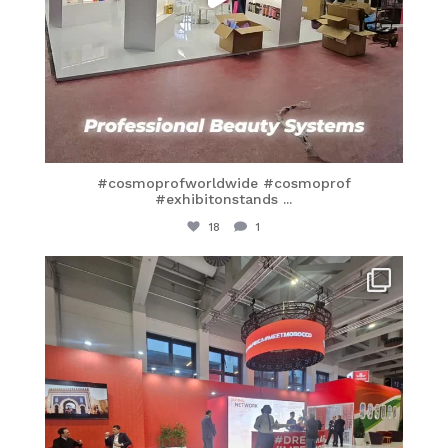
#cosmoprofworldwide #cosmoprof
#exhibitonstands
...
18
1
itaprosrl
Mar 8