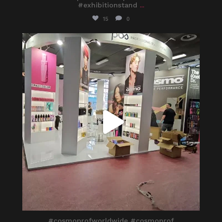
#exhibitionstand
...
15
0
itaprosrl
Mar 25
#cosmoprofworldwide #cosmoprof