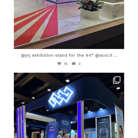
@jnj exhibition stand for the 44° @acoi.it
...
16
0
itaprosrl
Mag 16