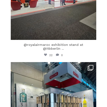
@royalairmaroc exhibition stand at
@itbberlin
...
22
0
itaprosrl
Feb 27