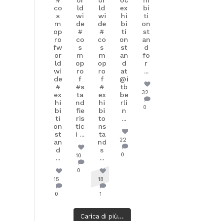
co
ld
ld
ex
bi
s
wi
wi
hi
ti
m
de
de
bi
on
op
#
#
ti
st
ro
co
co
on
an
fw
s
s
st
d
or
m
m
an
fo
ld
op
op
d
r
wi
ro
ro
at
...
de
f
f
@i
#
#s
#
tb
32
ex
ta
ex
be
hi
nd
hi
rli
0
bi
fie
bi
n
ti
ris
to
...
on
tic
ns
st
i
...
ta
22
an
nd
d
s
0
10
...
...
0
15
18
0
1
Carica di più...