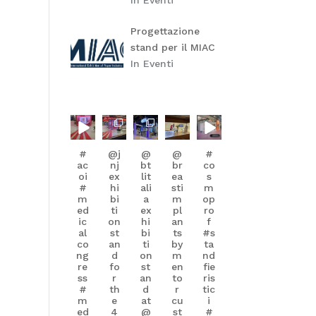
In Eventi
Progettazione
stand per il MIAC
In Eventi
itapro
itapro
itapro
itapro
itapro
srl
srl
srl
srl
srl
#
@j
@
@
#
Giu 1
Giu 1
Mag
Apr
Mar
16
12
30
ac
nj
bt
br
co
oi
ex
lit
ea
s
#
hi
ali
sti
m
m
bi
a
m
op
ed
ti
ex
pl
ro
ic
on
hi
an
f
al
st
bi
ts
#s
co
an
ti
by
ta
ng
d
on
m
nd
re
fo
st
en
fie
ss
r
an
to
ris
#
th
d
r
tic
m
e
at
cu
i
ed
4
@
st
#