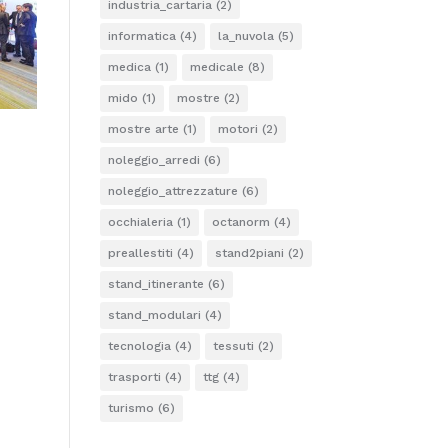
industria_cartaria
(2)
informatica
(4)
la_nuvola
(5)
medica
(1)
medicale
(8)
mido
(1)
mostre
(2)
mostre arte
(1)
motori
(2)
noleggio_arredi
(6)
noleggio_attrezzature
(6)
occhialeria
(1)
octanorm
(4)
preallestiti
(4)
stand2piani
(2)
stand_itinerante
(6)
stand_modulari
(4)
tecnologia
(4)
tessuti
(2)
trasporti
(4)
ttg
(4)
turismo
(6)