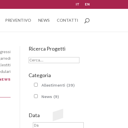
IT
EN
PREVENTIVO
NEWS
CONTATTI
Ricerca Progetti
gressi
arredi
lestiti
dulari
Categoria
NEWS
Allestimenti
(39)
News
(9)
Data