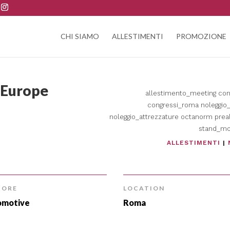
CHI SIAMO
ALLESTIMENTI
PROMOZIONE
t Europe
allestimento_meeting
con
congressi_roma
noleggio_
noleggio_attrezzature
octanorm
preal
stand_mo
ALLESTIMENTI
|
TORE
LOCATION
omotive
Roma